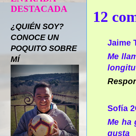
DESTACADA
12 com
¿QUIÉN SOY?
CONOCE UN
Jaime 
POQUITO SOBRE
Me lla
MÍ
longitu
Respo
Sofía 
Me ha 
gusta 