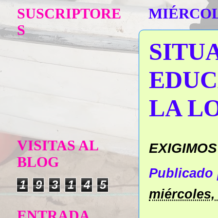
SUSCRIPTORE
MIÉRCOLE
S
SITU
EDUC
LA L
VISITAS AL
EXIGIMOS
BLOG
Publicado
1
9
3
1
4
5
miércoles,
ENTRADA