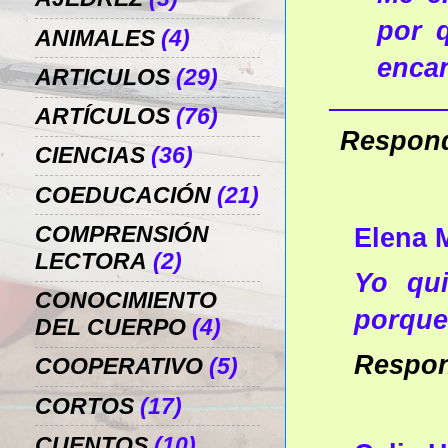
por 
ANIMALES
(4)
encan
ARTICULOS
(29)
ARTÍCULOS
(76)
Respon
CIENCIAS
(36)
COEDUCACIÓN
(21)
COMPRENSIÓN
Elena 
LECTORA
(2)
Yo qui
CONOCIMIENTO
porque
DEL CUERPO
(4)
Respo
COOPERATIVO
(5)
CORTOS
(17)
CUENTOS
(10)