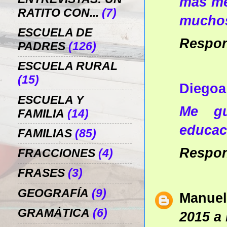
mas me
RATITO CON...
(7)
muchos
ESCUELA DE
Respo
PADRES
(126)
ESCUELA RURAL
(15)
Diegoa
ESCUELA Y
Me gu
FAMILIA
(14)
educac
FAMILIAS
(85)
Respo
FRACCIONES
(4)
FRASES
(3)
GEOGRAFÍA
(9)
Manuel
GRAMÁTICA
(6)
2015 a 