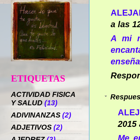
ALEJA
a las 1
A mi m
encant
enseña
Respo
ETIQUETAS
ACTIVIDAD FISICA
Respues
Y SALUD
(13)
ALEJ
ADIVINANZAS
(2)
2015 
ADJETIVOS
(2)
Me e
AJEDREZ
(3)