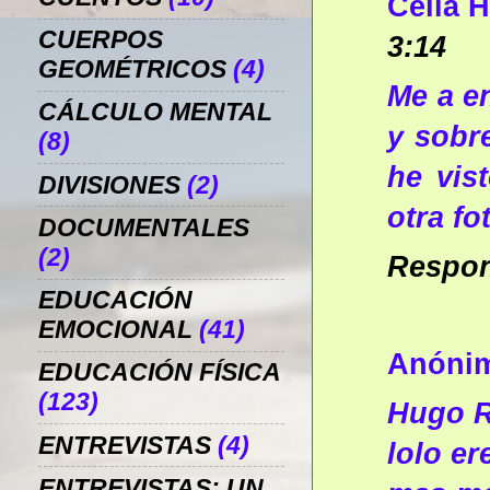
Celia H
CUERPOS
3:14
GEOMÉTRICOS
(4)
Me a e
CÁLCULO MENTAL
y sobre
(8)
he vis
DIVISIONES
(2)
otra fo
DOCUMENTALES
(2)
Respo
EDUCACIÓN
EMOCIONAL
(41)
Anóni
EDUCACIÓN FÍSICA
(123)
Hugo R
ENTREVISTAS
(4)
lolo er
ENTREVISTAS: UN