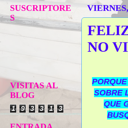
SUSCRIPTORE
VIERNES,
S
FELIZ
NO V
PORQUE 
VISITAS AL
SOBRE 
BLOG
QUE 
1
9
3
3
1
3
BUS
ENTRADA