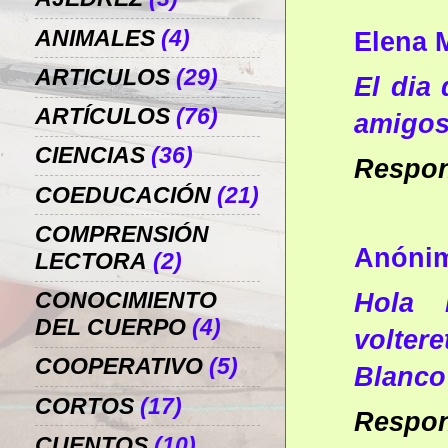
ANIMALES
(4)
Elena 
ARTICULOS
(29)
El dia
ARTÍCULOS
(76)
amigos
CIENCIAS
(36)
Respo
COEDUCACIÓN
(21)
COMPRENSIÓN
Anóni
LECTORA
(2)
Hola 
CONOCIMIENTO
DEL CUERPO
(4)
volter
COOPERATIVO
(5)
Blanco
CORTOS
(17)
Respo
CUENTOS
(10)