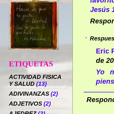
favorit
Jesús 
Respo
Respues
Eric
de 20
ETIQUETAS
Yo n
ACTIVIDAD FISICA
piens
Y SALUD
(13)
ADIVINANZAS
(2)
Respon
ADJETIVOS
(2)
AJEDREZ
(3)