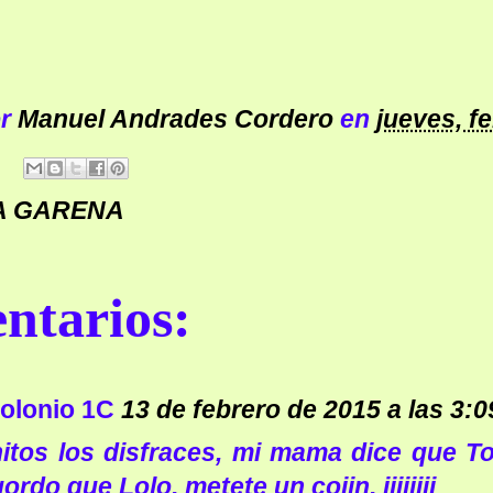
or
Manuel Andrades Cordero
en
jueves, f
A GARENA
ntarios:
olonio 1C
13 de febrero de 2015 a las 3:0
tos los disfraces, mi mama dice que To
rdo que Lolo, metete un cojin. jijijiji