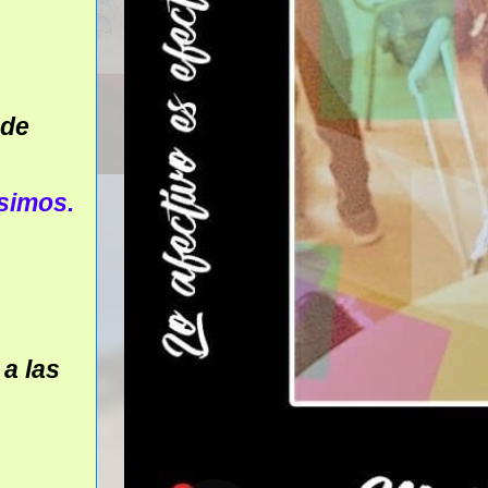
 de
simos.
 a las