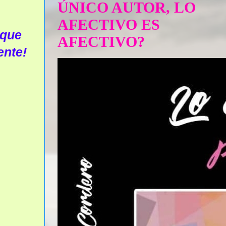
ÚNICO AUTOR, LO
AFECTIVO ES
 que
AFECTIVO?
ente!