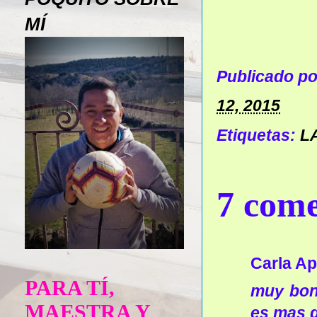
MÍ
Publicado p
12, 2015
Etiquetas:
L
7 come
Carla Ap
PARA TÍ,
muy boni
MAESTRA Y
es mas go