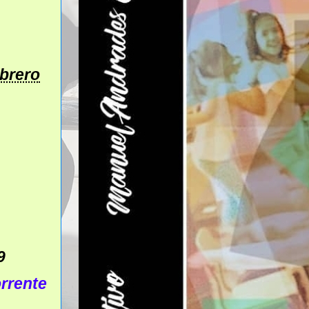
ebrero
9
rrente