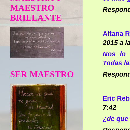
MAESTRO
Respon
BRILLANTE
Aitana R
2015 a l
Nos lo 
Todas la
SER MAESTRO
Respon
Eric Re
7:42
¿de que 