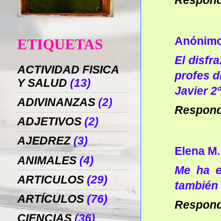
Respon
Anónim
ETIQUETAS
El disfr
ACTIVIDAD FISICA
profes d
Y SALUD
(13)
Javier 2
ADIVINANZAS
(2)
Respon
ADJETIVOS
(2)
AJEDREZ
(3)
Elena M.
ANIMALES
(4)
Me ha e
ARTICULOS
(29)
también 
ARTÍCULOS
(76)
Respon
CIENCIAS
(36)