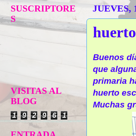
SUSCRIPTORE
JUEVES, 
S
huerto
Buenos dí
que algun
primaria h
VISITAS AL
huerto esc
BLOG
Muchas gra
1
9
2
9
6
1
ENTRADA