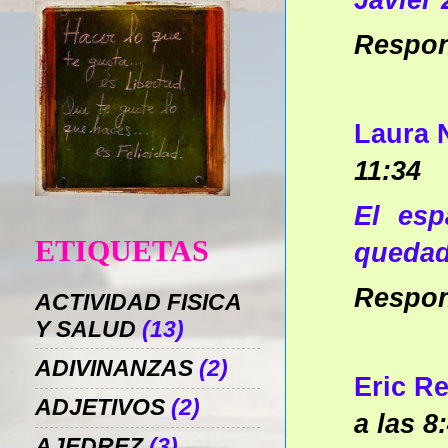
Javier 
Respo
Laura 
11:34
El esp
ETIQUETAS
quedad
Respo
ACTIVIDAD FISICA
Y SALUD
(13)
ADIVINANZAS
(2)
Eric R
ADJETIVOS
(2)
a las 8
AJEDREZ
(3)