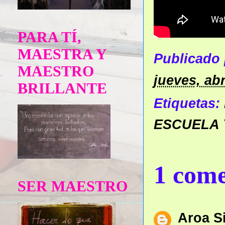
PARA TÍ,
MAESTRA Y
Publicado
MAESTRO
jueves, abr
BRILLANTE
Etiquetas:
ESCUELA 
1 come
SER MAESTRO
Aroa S