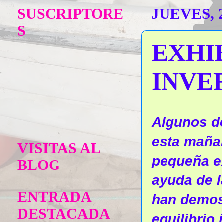
SUSCRIPTORE
JUEVES, 
S
EXHI
INVE
Algunos d
esta mañan
VISITAS AL
pequeña ex
BLOG
ayuda de l
ENTRADA
han demost
DESTACADA
equilibrio