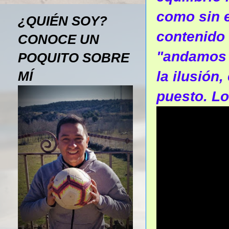
como sin e
¿QUIÉN SOY?
contenido 
CONOCE UN
"andamos 
POQUITO SOBRE
la ilusión
MÍ
puesto. Lo