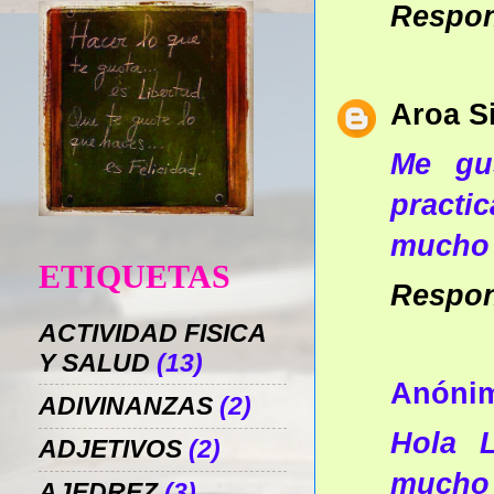
Respo
Aroa S
Me gu
practi
mucho 
ETIQUETAS
Respo
ACTIVIDAD FISICA
Y SALUD
(13)
Anóni
ADIVINANZAS
(2)
Hola 
ADJETIVOS
(2)
mucho 
AJEDREZ
(3)