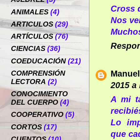
Cross 
ANIMALES
(4)
Nos ve
ARTICULOS
(29)
Muchos
ARTÍCULOS
(76)
Respo
CIENCIAS
(36)
COEDUCACIÓN
(21)
Manuel
COMPRENSIÓN
LECTORA
(2)
2015 a 
CONOCIMIENTO
A mi t
DEL CUERPO
(4)
recibié
COOPERATIVO
(5)
Lo imp
CORTOS
(17)
que ca
CUENTOS
(10)