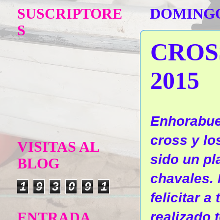
SUSCRIPTORE
DOMINGO,
S
CROS
2015
Enhorabue
cross y lo
VISITAS AL
sido un pla
BLOG
chavales. 
1
9
3
0
9
1
felicitar a
realizado 
ENTRADA