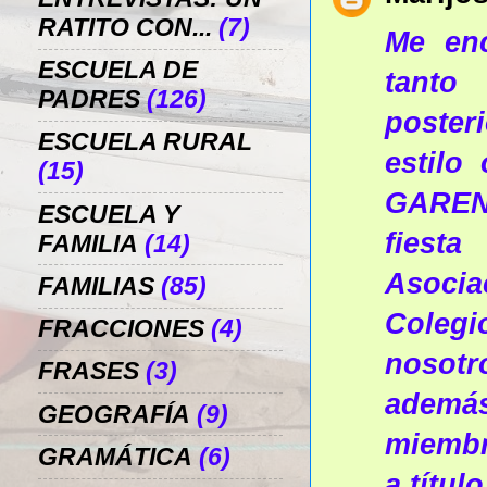
RATITO CON...
(7)
Me en
ESCUELA DE
tanto
PADRES
(126)
poster
ESCUELA RURAL
estilo
(15)
GAREN
ESCUELA Y
fiest
FAMILIA
(14)
Asocia
FAMILIAS
(85)
Coleg
FRACCIONES
(4)
nosot
FRASES
(3)
ademá
GEOGRAFÍA
(9)
miembr
GRAMÁTICA
(6)
a título