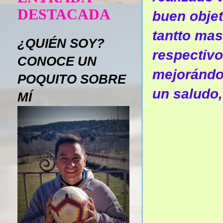
DESTACADA
buen objet
tantto ma
¿QUIÉN SOY?
respectivo
CONOCE UN
mejorándo 
POQUITO SOBRE
un saludo
MÍ