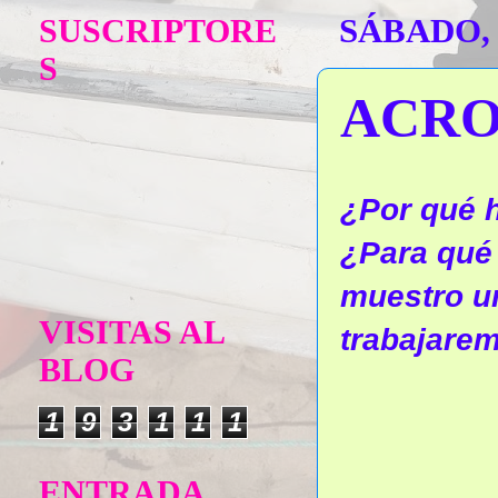
SUSCRIPTORE
SÁBADO, 
S
ACRO
¿Por qué 
¿Para qué 
muestro u
VISITAS AL
trabajare
BLOG
1
9
3
1
1
1
ENTRADA