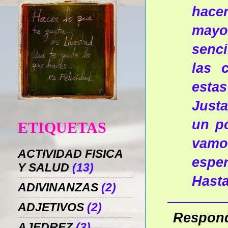
hacer
mayo
senci
las 
estas
Justa
un p
ETIQUETAS
vamos
ACTIVIDAD FISICA
esper
Y SALUD
(13)
Hast
ADIVINANZAS
(2)
ADJETIVOS
(2)
Respon
AJEDREZ
(3)