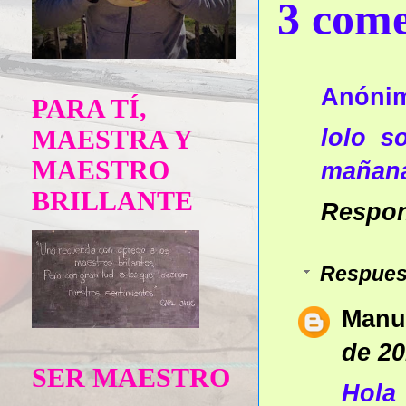
3 come
Anóni
PARA TÍ,
lolo s
MAESTRA Y
MAESTRO
mañana
BRILLANTE
Respo
Respues
Manu
de 20
SER MAESTRO
Hola