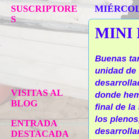
SUSCRIPTORE
MIÉRCOLE
S
MINI 
Buenas tar
unidad de
desarrolla
VISITAS AL
donde hem
BLOG
final de l
los plenos
ENTRADA
desarroll
DESTACADA