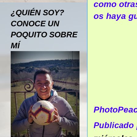
como otras
¿QUIÉN SOY?
os haya gu
CONOCE UN
POQUITO SOBRE
MÍ
PhotoPea
Publicado