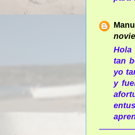
Manu
novie
Hola 
tan b
yo t
y fue
afor
entu
apren