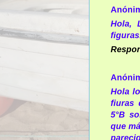
Anóni
Hola, 
figuras
Respo
Anóni
Hola l
fiuras
5°B so
que má
parecid