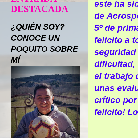
este ha si
DESTACADA
de Acrospo
¿QUIÉN SOY?
5º de prim
CONOCE UN
felicito a
POQUITO SOBRE
seguridad 
MÍ
dificultad,
el trabajo
unas eval
crítico po
felicito! L