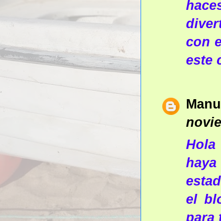
hace
dive
con e
este 
Manu
novie
Hola
haya
estad
el bl
para 