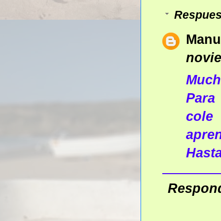
Respues
Manu
novie
Mucha
Para
cole
apren
Hasta
Respon