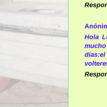
Respo
Anóni
Hola L
mucho
días:e
voltere
Respo