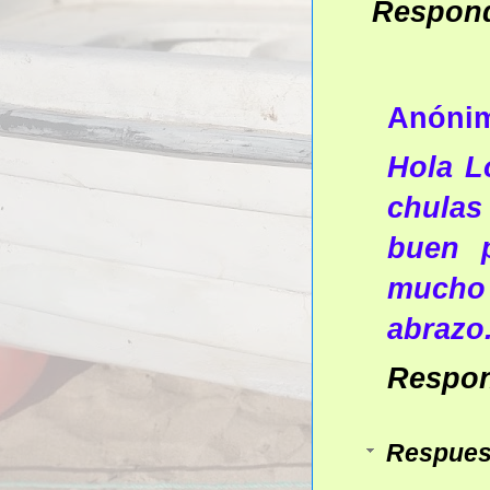
Respon
Anóni
Hola L
chulas
buen p
mucho 
abrazo
Respo
Respues