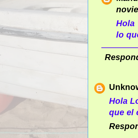
novie
Hola
lo qu
Respon
Unkno
Hola L
que el
Respo