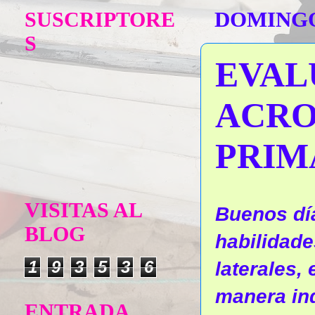
SUSCRIPTORE
DOMINGO
S
EVAL
ACRO
PRIM
VISITAS AL
Buenos dí
BLOG
habilidade
1
9
3
5
3
6
laterales, 
manera ind
ENTRADA