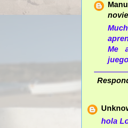
Manu
novie
Much
apre
Me a
jueg
Respon
Unkno
hola Lo