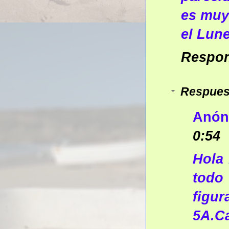
es muy
el Lun
Respo
Respues
Anón
0:54
Hola 
todo
figu
5A.C