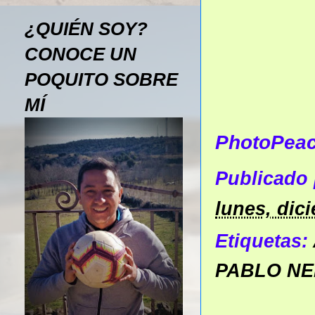
¿QUIÉN SOY?
CONOCE UN
POQUITO SOBRE
MÍ
PhotoPea
Publicado
lunes, dic
Etiquetas:
PABLO N