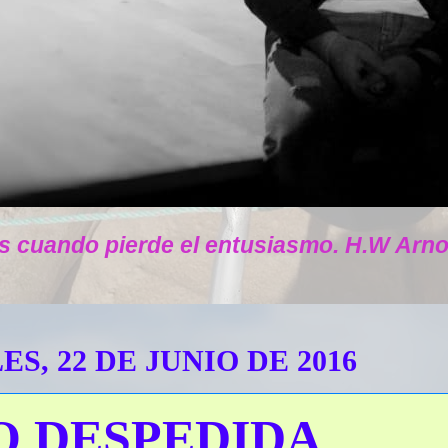
s cuando pierde el entusiasmo. H.W Arno
S, 22 DE JUNIO DE 2016
O DESPEDIDA