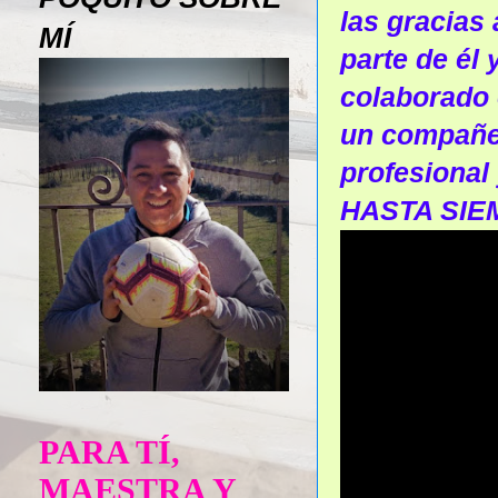
las gracias
MÍ
parte de él
colaborado 
un compañer
profesiona
HASTA SIE
PARA TÍ,
MAESTRA Y