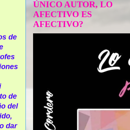
ÚNICO AUTOR, LO
AFECTIVO ES
AFECTIVO?
os de
e
rofes
iones
i
to de
ño del
ido,
o dar