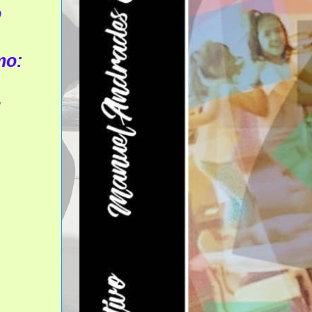
o
mo:
!