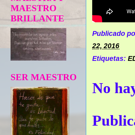
MAESTRO
BRILLANTE
Publicado p
22, 2016
Etiquetas:
E
SER MAESTRO
No hay
Public