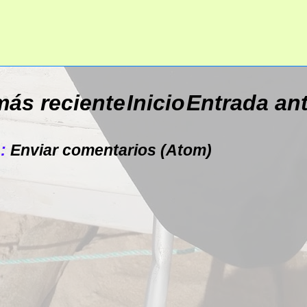
más reciente
Inicio
Entrada an
a:
Enviar comentarios (Atom)