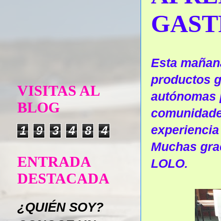
GAS
Esta mañan
productos 
VISITAS AL
autónomas 
BLOG
comunidades
experiencia
1
9
3
4
8
4
Muchas grac
ENTRADA
LOLO.
DESTACADA
¿QUIÉN SOY?