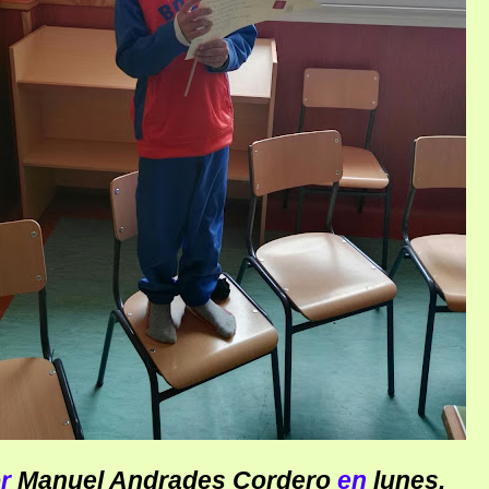
or
Manuel Andrades Cordero
en
lunes,