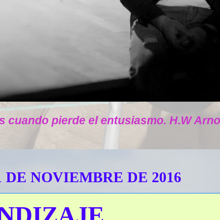
s cuando pierde el entusiasmo. H.W Arno
1 DE NOVIEMBRE DE 2016
NDIZAJE