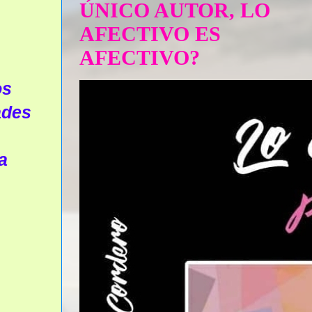
ÚNICO AUTOR, LO
AFECTIVO ES
AFECTIVO?
os
ades
a