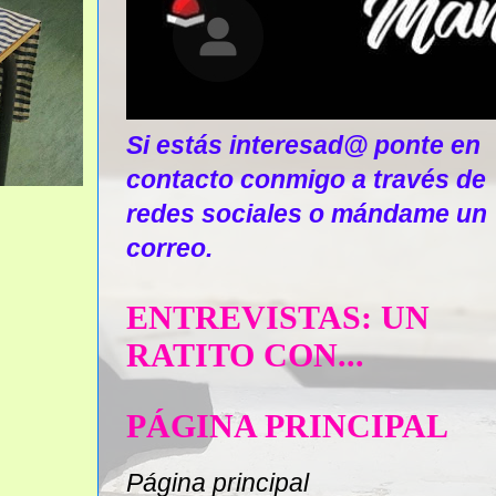
Si estás interesad@ ponte en
contacto conmigo a través de
redes sociales o mándame un
correo.
ENTREVISTAS: UN
RATITO CON...
PÁGINA PRINCIPAL
Página principal