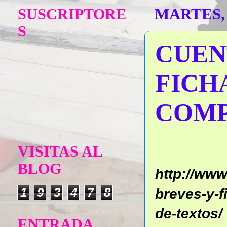
SUSCRIPTORE
MARTES, 
S
CUEN
FICH
COMP
VISITAS AL
BLOG
http://ww
1
9
3
4
7
8
breves-y-f
de-textos/
ENTRADA