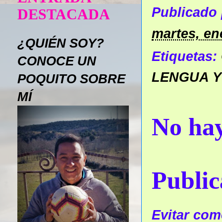
Publicado
DESTACADA
martes, en
¿QUIÉN SOY?
Etiquetas:
CONOCE UN
LENGUA Y
POQUITO SOBRE
MÍ
No hay
Public
Evitar come