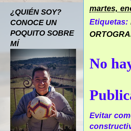
martes, en
¿QUIÉN SOY?
Etiquetas:
CONOCE UN
POQUITO SOBRE
ORTOGRA
MÍ
No hay
Public
Evitar come
constructi