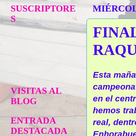
SUSCRIPTORE
MIÉRCOLE
S
FINA
RAQU
Esta mañan
campeonat
VISITAS AL
en el cent
BLOG
hemos trab
ENTRADA
real, dent
DESTACADA
Enhorabue