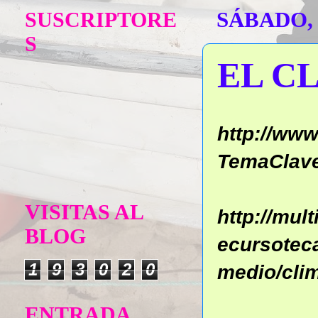
SUSCRIPTORE
SÁBADO, 
S
EL C
http://ww
TemaClav
VISITAS AL
http://mul
BLOG
ecursotec
1
9
3
0
2
0
medio/cli
ENTRADA