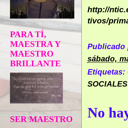
http://nti
tivos/prim
PARA TÍ,
MAESTRA Y
Publicado
MAESTRO
sábado, ma
BRILLANTE
Etiquetas:
SOCIALES
No hay
SER MAESTRO