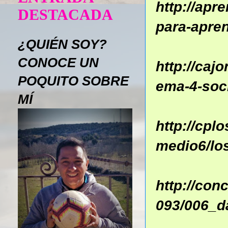
http://apr
DESTACADA
para-apren
¿QUIÉN SOY?
CONOCE UN
http://caj
POQUITO SOBRE
ema-4-soc
MÍ
http://cpl
medio6/lo
http://con
093/006_d