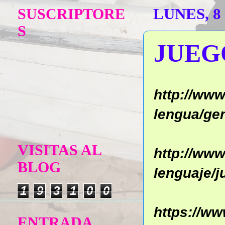
SUSCRIPTORE
LUNES, 8
S
JUEG
http://www
lengua/ge
VISITAS AL
http://ww
BLOG
lenguaje/j
1
9
3
1
0
0
https://w
ENTRADA