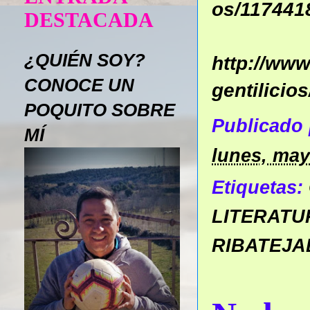
os/117441
DESTACADA
¿QUIÉN SOY?
http://ww
CONOCE UN
gentilicios
POQUITO SOBRE
Publicado
MÍ
lunes, may
Etiquetas:
LITERATU
RIBATEJA