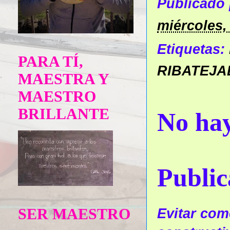
Publicado
miércoles,
Etiquetas:
PARA TÍ,
RIBATEJA
MAESTRA Y
MAESTRO
BRILLANTE
No hay
Public
SER MAESTRO
Evitar come