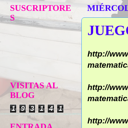
SUSCRIPTORE
MIÉRCOLE
S
JUEG
http://ww
matematica
VISITAS AL
http://ww
BLOG
matematica
1
9
3
1
4
1
http://ww
ENTRADA