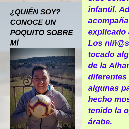
infantil. 
¿QUIÉN SOY?
acompañad
CONOCE UN
explicado 
POQUITO SOBRE
Los niñ@s 
MÍ
tocado alg
de la Alh
diferentes
algunas p
hecho mos
tenido la 
árabe.