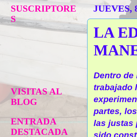
SUSCRIPTORE
JUEVES, 
S
LA E
MANE
Dentro de 
trabajado
VISITAS AL
experiment
BLOG
partes, lo
ENTRADA
las justas
DESTACADA
sido cons