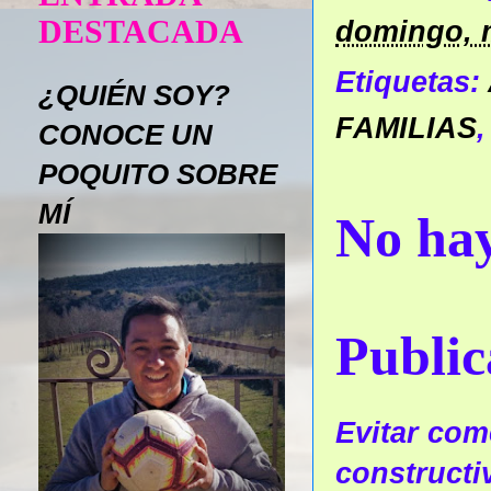
DESTACADA
domingo, 
Etiquetas:
¿QUIÉN SOY?
FAMILIAS
CONOCE UN
POQUITO SOBRE
MÍ
No hay
Public
Evitar come
constructi