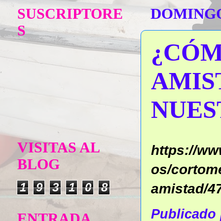
SUSCRIPTORE
DOMINGO
S
¿CÓM
AMIS
NUES
VISITAS AL
https://w
BLOG
os/cortome
1
9
3
1
0
8
amistad/4
Publicado
ENTRADA