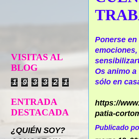
TRAB
Ponerse en 
emociones, 
VISITAS AL
sensibilizar
BLOG
Os animo a 
sólo en casa
1
9
3
3
2
1
ENTRADA
https://ww
DESTACADA
patia-corto
Publicado p
¿QUIÉN SOY?