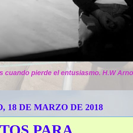
s cuando pierde el entusiasmo. H.W Arno
 18 DE MARZO DE 2018
TOS PARA