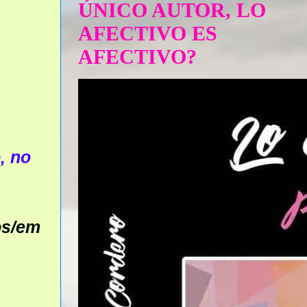
ÚNICO AUTOR, LO
AFECTIVO ES
AFECTIVO?
, no
os/em