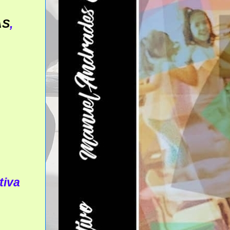
AS
,
tiva