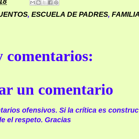
18
UENTOS
,
ESCUELA DE PADRES
,
FAMILI
 comentarios:
ar un comentario
arios ofensivos. Si la crítica es construc
e el respeto. Gracias