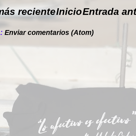
más reciente
Inicio
Entrada an
a:
Enviar comentarios (Atom)