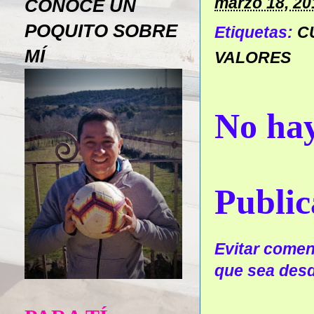
marzo 18, 20
CONOCE UN
POQUITO SOBRE
Etiquetas:
C
MÍ
VALORES
No hay
Public
Evitar coment
que sea desd