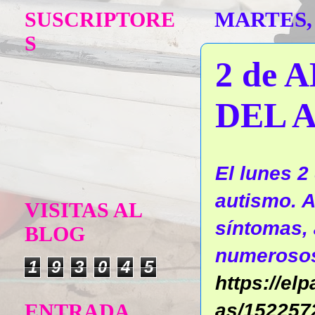
SUSCRIPTORE
MARTES, 
S
2 de 
DEL 
El lunes 2
autismo. A
VISITAS AL
síntomas,
BLOG
numerosos
1
9
3
0
4
5
https://el
as/152257
ENTRADA