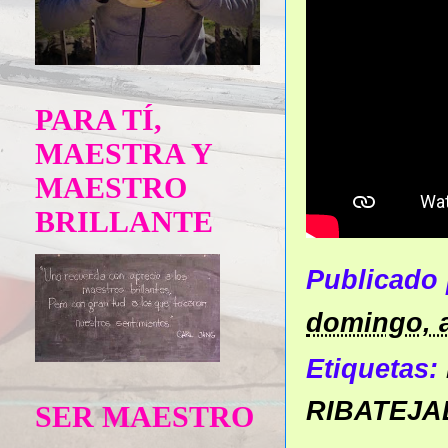
PARA TÍ,
MAESTRA Y
MAESTRO
BRILLANTE
Publicado
domingo, a
Etiquetas:
RIBATEJA
SER MAESTRO