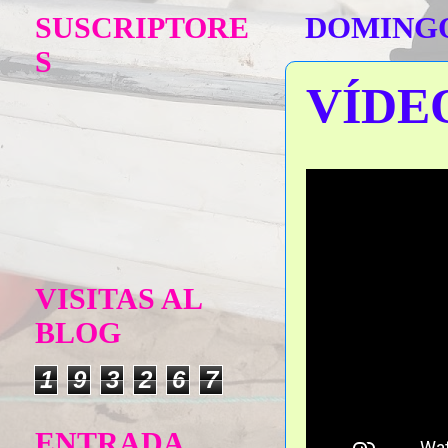
SUSCRIPTORE
DOMINGO,
S
VÍDE
VISITAS AL
BLOG
1
9
3
2
6
7
ENTRADA