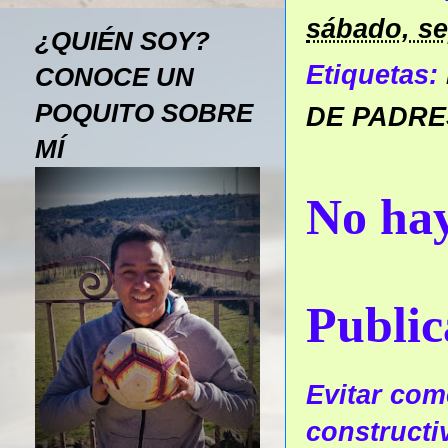
sábado, se
¿QUIÉN SOY?
Etiquetas:
CONOCE UN
POQUITO SOBRE
DE PADRE
MÍ
No hay
Public
Evitar come
constructi