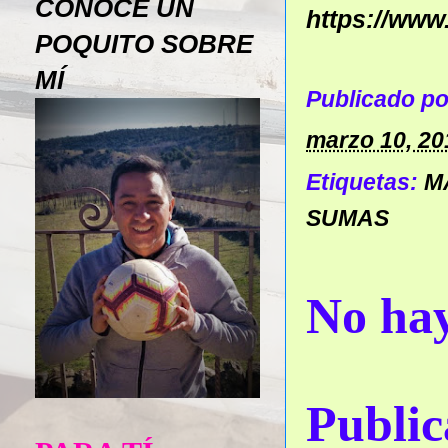
CONOCE UN
https://www
POQUITO SOBRE
MÍ
Publicado p
marzo 10, 20
Etiquetas:
M
SUMAS
No hay
Public