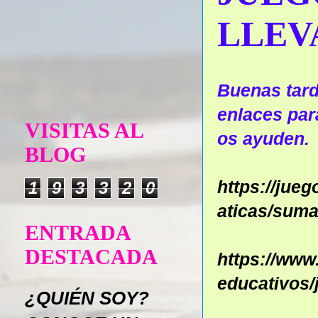
LLEV
Buenas tard
enlaces par
VISITAS AL
os ayuden.
BLOG
https://jue
1
9
3
3
2
0
aticas/sum
ENTRADA
DESTACADA
https://ww
educativos
¿QUIÉN SOY?