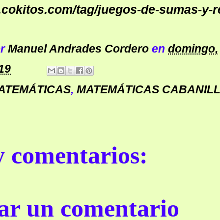
.cokitos.com/tag/juegos-de-sumas-y-r
or
Manuel Andrades Cordero
en
domingo,
19
ATEMÁTICAS
,
MATEMÁTICAS CABANIL
 comentarios:
ar un comentario