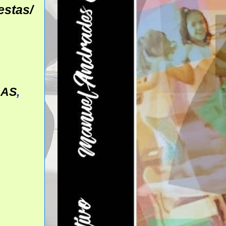
estas/
LAS
,