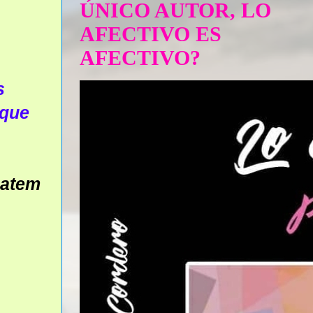
ÚNICO AUTOR, LO
AFECTIVO ES
AFECTIVO?
s
 que
matem