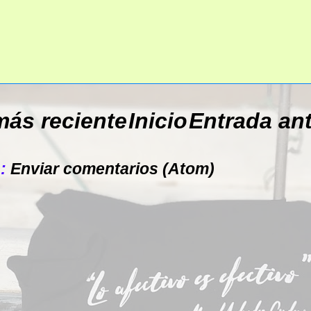
más reciente
Inicio
Entrada an
a:
Enviar comentarios (Atom)