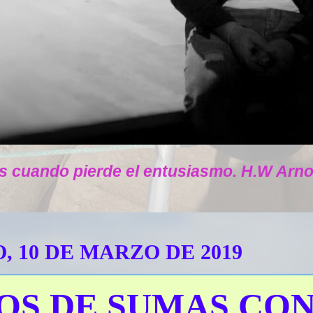
s cuando pierde el entusiasmo. H.W Arno
 10 DE MARZO DE 2019
OS DE SUMAS CO