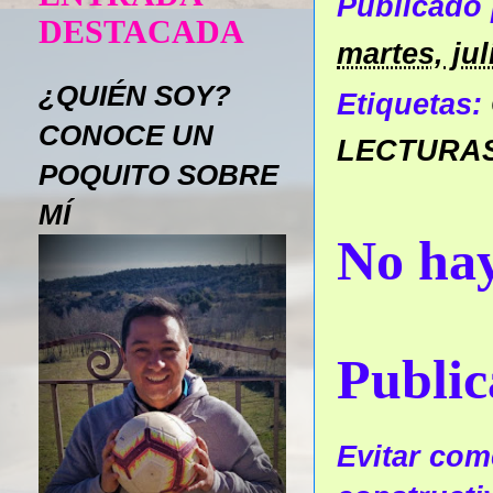
Publicado
DESTACADA
martes, jul
¿QUIÉN SOY?
Etiquetas:
CONOCE UN
LECTURA
POQUITO SOBRE
MÍ
No hay
Public
Evitar come