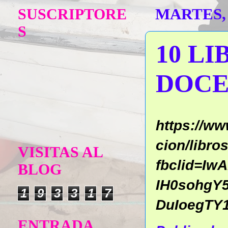
SUSCRIPTORE
MARTES, 
S
10 L
DOCE
https://w
cion/libro
VISITAS AL
fbclid=Iw
BLOG
IH0sohgY
1
9
3
3
1
7
DuIoegTY
ENTRADA