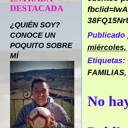
DESTACADA
fbclid=I
38FQ15Nr
¿QUIÉN SOY?
CONOCE UN
Publicado
POQUITO SOBRE
miércoles, 
MÍ
Etiquetas:
FAMILIAS
No hay