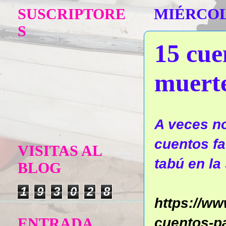
SUSCRIPTORE
MIÉRCOLE
S
15 cue
muerte
A veces no
cuentos fa
VISITAS AL
tabú en la
BLOG
1
9
3
0
2
8
https://w
cuentos-pa
ENTRADA