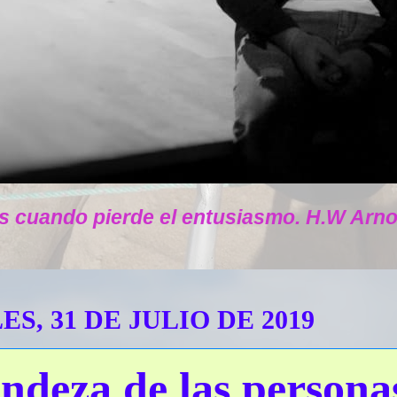
s cuando pierde el entusiasmo. H.W Arno
S, 31 DE JULIO DE 2019
ndeza de las persona