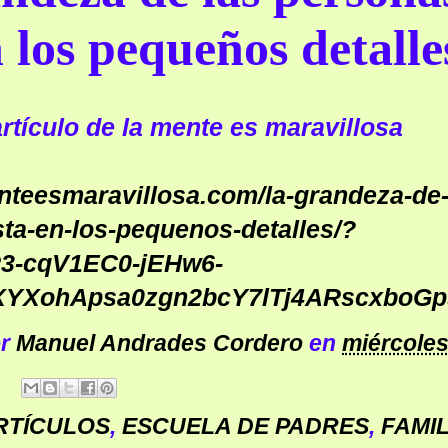
n los pequeños detalle
artículo de la mente es maravillosa
enteesmaravillosa.com/la-grandeza-de
ta-en-los-pequenos-detalles/?
R3-cqV1EC0-jEHw6-
XYXohApsa0zgn2bcY7lTj4ARscxboGp
or
Manuel Andrades Cordero
en
miércoles,
RTÍCULOS
,
ESCUELA DE PADRES
,
FAMIL