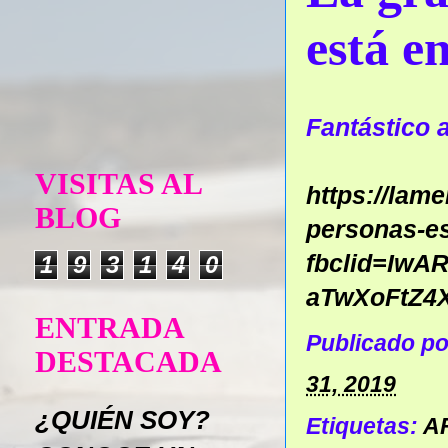
está e
Fantástico 
VISITAS AL
https://lam
BLOG
personas-es
fbclid=IwA
1
9
3
1
4
0
aTwXoFtZ4
ENTRADA
Publicado p
DESTACADA
31, 2019
¿QUIÉN SOY?
Etiquetas:
A