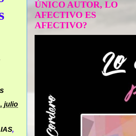
ÚNICO AUTOR, LO
s
AFECTIVO ES
AFECTIVO?
-
s
 julio
IAS
,