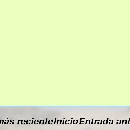
más reciente
Inicio
Entrada an