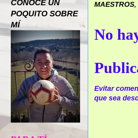
CONOCE UN
MAESTROS
,
POQUITO SOBRE
MÍ
No hay
Public
Evitar coment
que sea desd