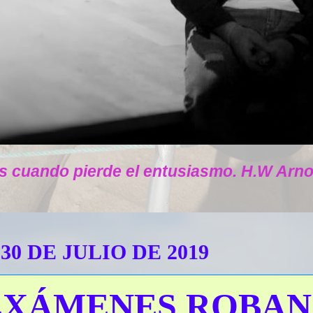
s cuando pierde el entusiasmo. H.W Arno
30 DE JULIO DE 2019
EXÁMENES ROBAN