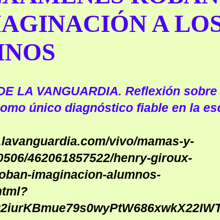
MAGINACIÓN A LO
MNOS
E LA VANGUARDIA. Reflexión sobre 
mo único diagnóstico fiable en la es
.lavanguardia.com/vivo/mamas-y-
0506/462061857522/henry-giroux-
oban-imaginacion-alumnos-
html?
AR2iurKBmue79s0wyPtW686xwkX22IW