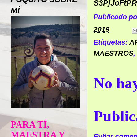
S3PjJoFtP
MÍ
Publicado p
2019
Etiquetas:
A
MAESTROS
,
No hay
Public
PARA TÍ,
MAESTRA Y
Evitar coment