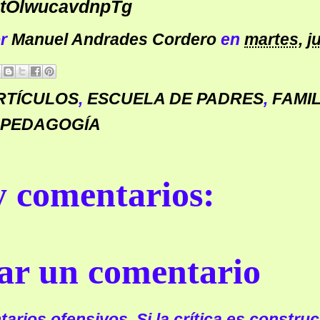
RtOlwucavdnpTg
or
Manuel Andrades Cordero
en
martes, ju
RTÍCULOS
,
ESCUELA DE PADRES
,
FAMIL
PEDAGOGÍA
 comentarios:
ar un comentario
arios ofensivos. Si la crítica es construc