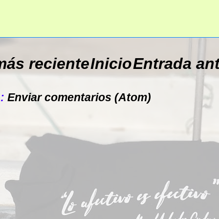
más reciente
Inicio
Entrada an
a:
Enviar comentarios (Atom)