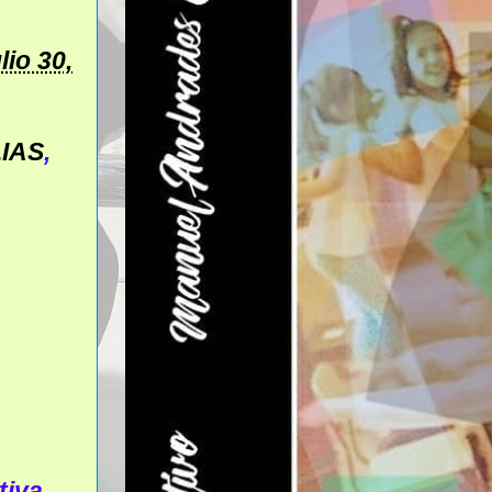
lio 30,
IAS
,
tiva