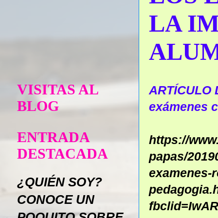
LA I
ALU
VISITAS AL
ARTÍCULO D
BLOG
exámenes co
ENTRADA
https://www
DESTACADA
papas/2019
examenes-r
¿QUIÉN SOY?
pedagogia.
CONOCE UN
fbclid=Iw
POQUITO SOBRE