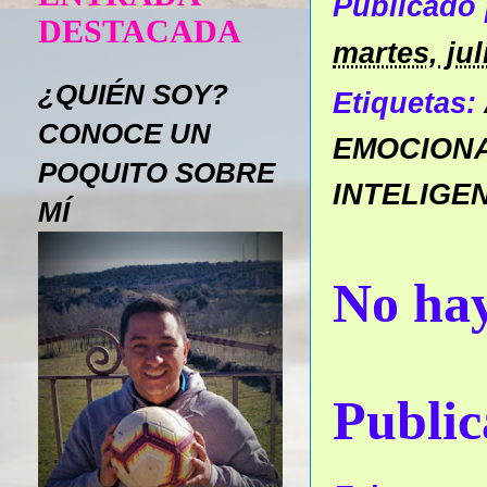
Publicado
DESTACADA
martes, jul
¿QUIÉN SOY?
Etiquetas:
CONOCE UN
EMOCION
POQUITO SOBRE
INTELIGE
MÍ
No hay
Public