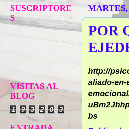
SUSCRIPTORE
MARTES, 
S
POR 
EJED
http://psi
aliado-en-e
VISITAS AL
emocional
BLOG
uBm2Jhhp
1
9
3
2
0
3
bs
ENTRADA