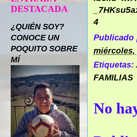
DESTACADA
_7HKsu5a
4
¿QUIÉN SOY?
CONOCE UN
Publicado
POQUITO SOBRE
miércoles, 
MÍ
Etiquetas:
FAMILIAS
No hay