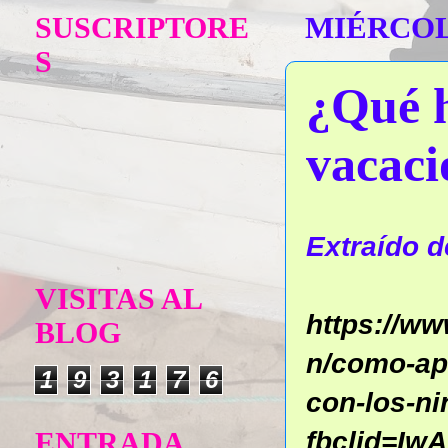
SUSCRIPTORE
MIÉRCOLE
S
¿Qué h
vacaci
Extraído d
VISITAS AL
https://w
BLOG
n/como-ap
1
9
3
1
7
6
con-los-n
fbclid=I
ENTRADA