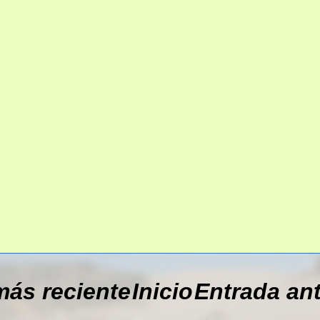
más reciente
Inicio
Entrada an