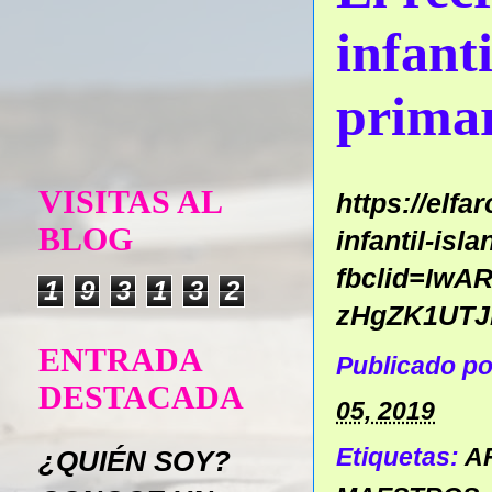
infanti
prima
VISITAS AL
https://elfa
BLOG
infantil-is
fbclid=IwA
1
9
3
1
3
2
zHgZK1UT
ENTRADA
Publicado p
DESTACADA
05, 2019
Etiquetas:
A
¿QUIÉN SOY?