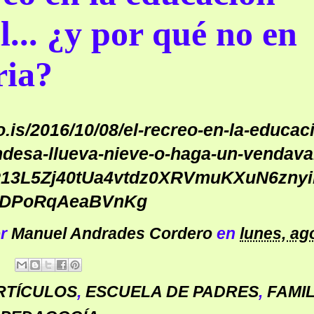
l... ¿y por qué no en
ria?
ro.is/2016/10/08/el-recreo-en-la-educac
landesa-llueva-nieve-o-haga-un-vendava
R13L5Zj40tUa4vtdz0XRVmuKXuN6znyi
JDPoRqAeaBVnKg
or
Manuel Andrades Cordero
en
lunes, ag
RTÍCULOS
,
ESCUELA DE PADRES
,
FAMIL