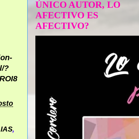
ÚNICO AUTOR, LO
AFECTIVO ES
AFECTIVO?
ion-
l/?
ROI8
osto
IAS
,