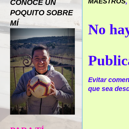
MAESTROS
,
CONOCE UN
POQUITO SOBRE
MÍ
No hay
Public
Evitar coment
que sea desd