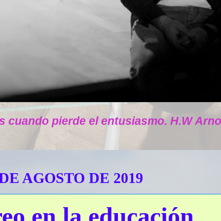
s cuando pierde el entusiasmo. H.W Arno
 DE AGOSTO DE 2019
reo en la educación