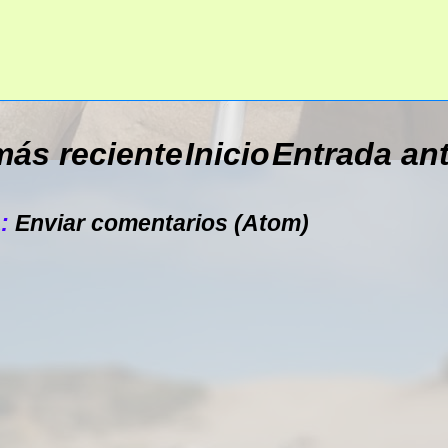
más reciente
Inicio
Entrada an
a:
Enviar comentarios (Atom)