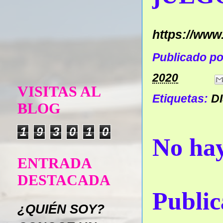
https://www.
Publicado p
2020
VISITAS AL
Etiquetas:
D
BLOG
1
9
3
0
1
0
No hay
ENTRADA
DESTACADA
Public
¿QUIÉN SOY?