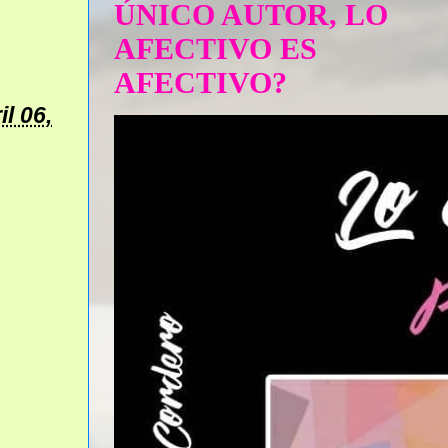
ÚNICO AUTOR, LO
AFECTIVO ES
AFECTIVO?
il 06,