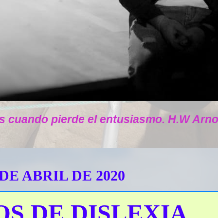
s cuando pierde el entusiasmo. H.W Arno
 DE ABRIL DE 2020
OS DE DISLEXIA