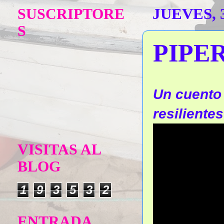
SUSCRIPTORE
JUEVES, 
S
PIPE
Un cuento 
resilientes
VISITAS AL
BLOG
1
9
3
5
3
2
ENTRADA