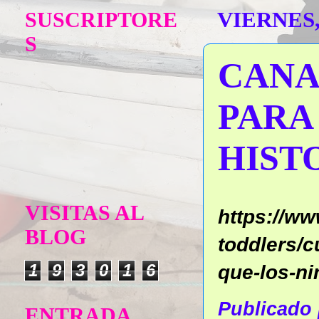
SUSCRIPTORE
VIERNES,
S
CANA
PARA
HIST
VISITAS AL
https://w
BLOG
toddlers/c
1
9
3
0
1
6
que-los-ni
Publicado
ENTRADA