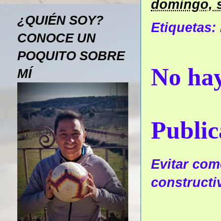
domingo, s
¿QUIÉN SOY?
Etiquetas:
CONOCE UN
POQUITO SOBRE
No hay
MÍ
Public
Evitar come
constructi