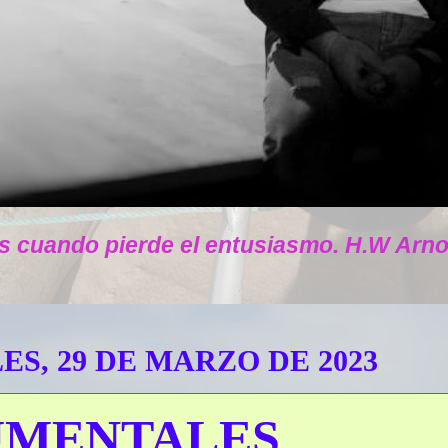
s cuando pierde el entusiasmo. H.W Arno
S, 29 DE MARZO DE 2023
MENTALES