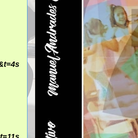
&t=4s
t=11s