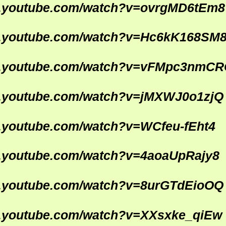
w.youtube.com/watch?v=ovrgMD6tEm8
w.youtube.com/watch?v=Hc6kK168SM
w.youtube.com/watch?v=vFMpc3nmC
w.youtube.com/watch?v=jMXWJ0o1zjQ
w.youtube.com/watch?v=WCfeu-fEht4
w.youtube.com/watch?v=4aoaUpRajy8
w.youtube.com/watch?v=8urGTdEioOQ
w.youtube.com/watch?v=XXsxke_qiEw