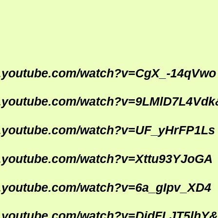
w.youtube.com/watch?v=CgX_-14qVwo
w.youtube.com/watch?v=9LMlD7L4Vdk
w.youtube.com/watch?v=UF_yHrFP1Ls
w.youtube.com/watch?v=Xttu93YJoGA
w.youtube.com/watch?v=6a_gIpv_XD4
w.youtube.com/watch?v=DjdFLJT5lhY&