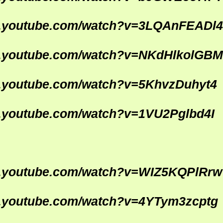
w.youtube.com/watch?v=3LQAnFEADl4
w.youtube.com/watch?v=NKdHlkolGBM
w.youtube.com/watch?v=5KhvzDuhyt4
w.youtube.com/watch?v=1VU2Pglbd4I
w.youtube.com/watch?v=WIZ5KQPlRrw
w.youtube.com/watch?v=4YTym3zcptg