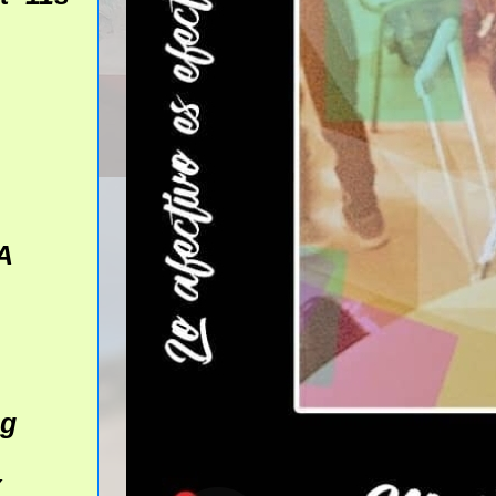
A
ug
Y