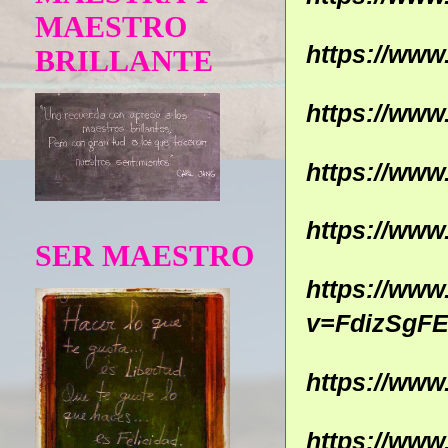
MAESTRO
https://ww
BRILLANTE
https://ww
https://ww
https://ww
SER MAESTRO
https://ww
v=FdizSgF
https://ww
https://ww