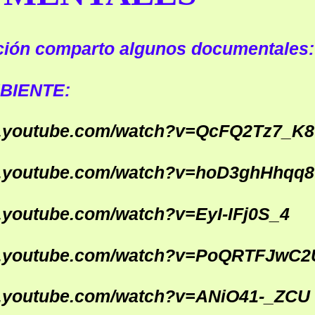
ción comparto algunos documentales:
MBIENTE:
w.youtube.com/watch?v=QcFQ2Tz7_K8
w.youtube.com/watch?v=hoD3ghHhqq8
.youtube.com/watch?v=EyI-IFj0S_4
w.youtube.com/watch?v=PoQRTFJwC2
w.youtube.com/watch?v=ANiO41-_ZCU